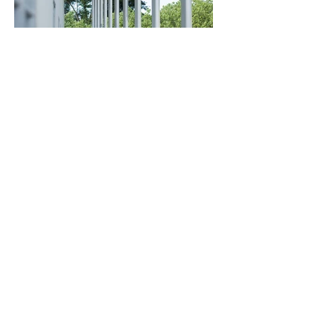
Le centre de détention Tatutu de Papeari s'étend
sur un site de 10,58 hectares, situé entre l'anse
Tiopi et l'anse Tatutu. Les maîtres-mots de ce
projet pénitentiaire ont été d'offrir des conditions
de détention dignes, de préparer la réinsertion
des détenus, d'améliorer les conditions de travail
du personnel pénitentiaire, et d'inscrire le projet
dans son environnement et l'économie locale.
Développé en conception-réalisation avec
Architecture Studio et l’entreprise LEON GROSSE,
le projet a également impliqué CORAIL
Architecture, agence d’architecture locale, qui a
accompagné ARCHITECTURE-STUDIO durant les
études et toute la durée du chantier, en sous-
traitance de IIHI ARCHITECTURE. Cette
collaboration fructueuse sur un projet d'une telle
envergure a abouti à une réalisation exemplaire,
saluée par le Ministère de la Justice et la
Direction de l’Administration Pénitentiaire.